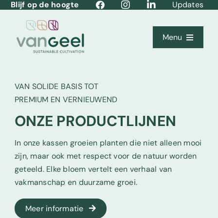
Blijf op de hoogte
Updates
Ga
naar
inhoud
Menu
Home
VAN SOLIDE BASIS TOT
Over ons
PREMIUM EN VERNIEUWEND
ONZE PRODUCTLIJNEN
Teelten
In onze kassen groeien planten die niet alleen mooi
Kernwaarden
zijn, maar ook met respect voor de natuur worden
Productlijnen
geteeld. Elke bloem vertelt een verhaal van
vakmanschap en duurzame groei.
Vacatures
Meer informatie
Contact