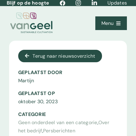
Blijf op de hoogte
Updates
Ga
naar
inhoud
Menu
Home
Terug naar nieuwsoverzicht
Over ons
GEPLAATST DOOR
Teelten
Martijn
Kernwaarden
GEPLAATST OP
oktober 30, 2023
Productlijnen
CATEGORIE
Vacatures
Geen onderdeel van een categorie
,
Over
het bedrijf
,
Persberichten
Contact